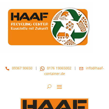
09367 90650
|
0176 19065002
|
info@haaf-
container.de