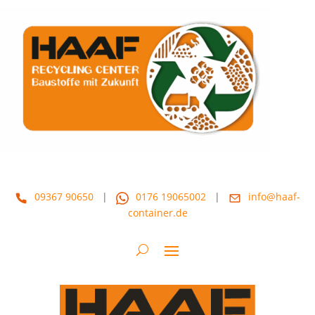
09367 90650
|
0176 19065002
|
info@haaf-
container.de