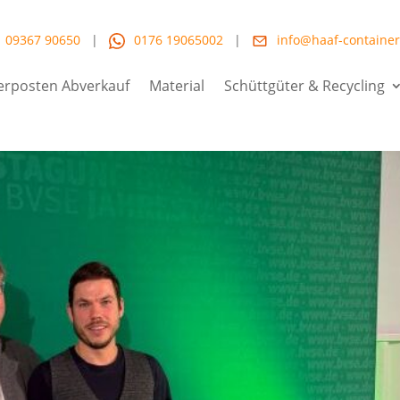
09367 90650
|
0176 19065002
|
info@haaf-container
erposten Abverkauf
Material
Schüttgüter & Recycling