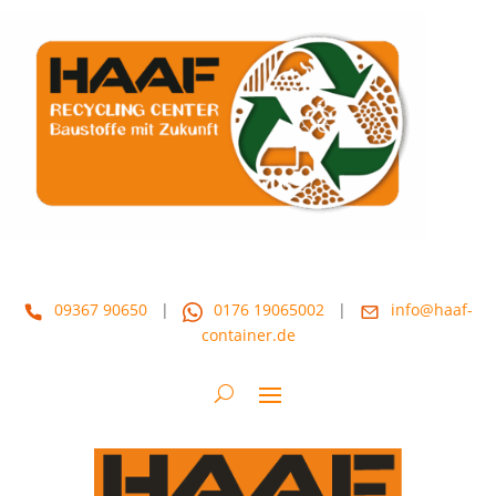
09367 90650
|
0176 19065002
|
info@haaf-
container.de