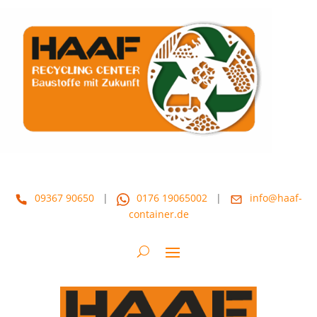
09367 90650
|
0176 19065002
|
info@haaf-
container.de